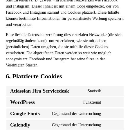
oder zu teilen (z. B. „Tweet“) in sozialen Netzwerken wie Facebook
und Instagram. Dieser Inhalt ist mit einem Code eingebettet, der von
Facebook und Instagram stammt und Cookies platziert. Diese Inhalte
können bestimmte Informationen für personalisierte Werbung speichern
und verarbeiten.
Bitte lies die Datenschutzerklärung dieser sozialen Netzwerke (die sich
regelmäßig ändern kann), um zu erfahren, wie sie mit deinen
(persönlichen) Daten umgehen, die sie mithilfe dieser Cookies
verarbeiten. Die abgerufenen Daten werden so weit wie möglich
anonymisiert. Facebook und Instagram hat seine Sitze in den
Vereinigten Staaten
6. Platzierte Cookies
Atlassian Jira Servicedesk
Statistik
Consent
to
WordPress
Funktional
Consent
service
to
atlassian-
Google Fonts
Gegenstand der Untersuchung
Consent
service
jira-
to
wordpress
Calendly
servicedesk
Gegenstand der Untersuchung
Consent
service