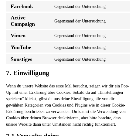
to
google-
Facebook
Gegenstand der Untersuchung
Consent
service
fonts
to
calendly
Active
Gegenstand der Untersuchung
service
Campaign
Consent
facebook
to
Vimeo
Gegenstand der Untersuchung
service
Consent
active-
to
YouTube
Gegenstand der Untersuchung
campaign
Consent
service
to
vimeo
Sonstiges
Gegenstand der Untersuchung
Consent
service
to
youtube
7. Einwilligung
service
sonstiges
Wenn du unsere Website das erste Mal besuchst, zeigen wir dir ein Pop-
Up mit einer Erklärung über Cookies. Sobald du auf „Einstellungen
speichern“ klickst, gibst du uns deine Einwilligung alle von dir
gewählten Kategorien von Cookies und Plugins wie in dieser Cookie-
Erklärung beschrieben zu verwenden. Du kannst die Verwendung von
Cookies über deinen Browser deaktivieren, aber bitte beachte, dass
unsere Website dann unter Umständen nicht richtig funktioniert.
7.1 Verwalte deine